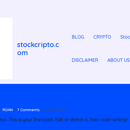
BLOG
CRYPTO
Stoc
stockcripto.c
om
DISCLAIMER
ABOUT US
r
ROAN
/
7 Comments
/
June 7, 2024
 This is your first post. Edit or delete it, then start writing!