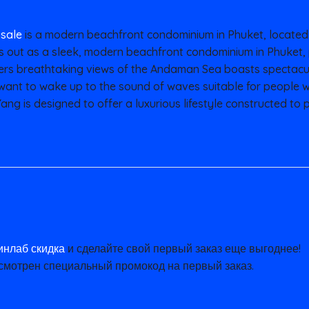
 sale
is a modern beachfront condominium in Phuket, located 
 out as a sleek, modern beachfront condominium in Phuket, po
fers breathtaking views of the Andaman Sea boasts spectacu
 want to wake up to the sound of waves suitable for people w
ang is designed to offer a luxurious lifestyle constructed to p
инлаб скидка
и сделайте свой первый заказ еще выгоднее!
смотрен специальный промокод на первый заказ.