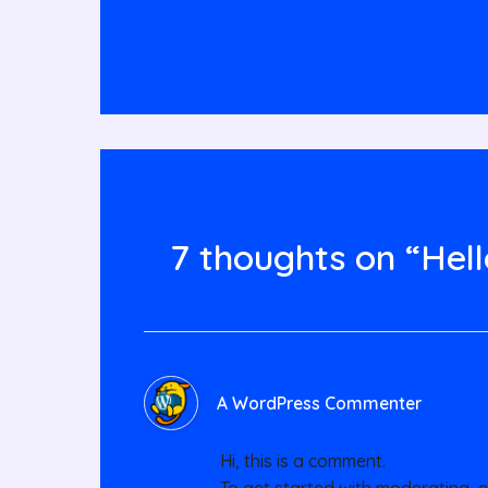
STOCK LIVE
7 thoughts on “Hell
A WordPress Commenter
Hi, this is a comment.
To get started with moderating, 