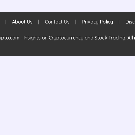
Skip
|
About Us
|
Contact Us
|
Privacy Policy
|
Disc
to
content
pto.com - Insights on Cryptocurrency and Stock Trading. All 