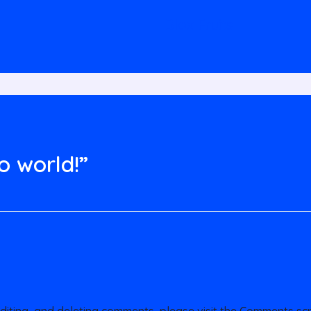
Blox Fruits
o world!”
editing, and deleting comments, please visit the Comments sc